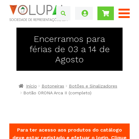
Encerramos para
férias de 03 a 14 de
Agosto
Início
Botoneiras
Botões e Sinalizadores
Botão ORONA Arca II (completo)
Para ter acesso aos produtos do catálogo
deve estar registado e efetuar o login.
Clique