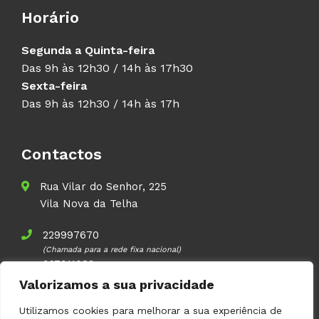
Horário
Segunda a Quinta-feira
Das 9h às 12h30 / 14h às 17h30
Sexta-feira
Das 9h às 12h30 / 14h às 17h
Contactos
Rua Vilar do Senhor, 225
Vila Nova da Telha
229997670
(Chamada para a rede fixa nacional)
937911083
(Chamada para a rede móvel nacional)
Valorizamos a sua privacidade
geral@volupal.pt
Utilizamos cookies para melhorar a sua experiência de