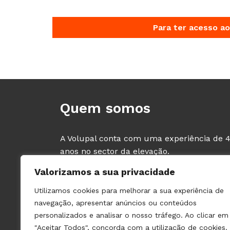
Para ter acesso ao
Quem somos
A Volupal conta com uma experiência de 
anos no sector da elevação.
Comercializamos material dos principais
Valorizamos a sua privacidade
fabricantes de Elevadores e Componentes,
tendo como clientes exclusivos os
Utilizamos cookies para melhorar a sua experiência de
PROFISSIONAIS deste sector (fabricantes e
navegação, apresentar anúncios ou conteúdos
instaladores de ascensores).
personalizados e analisar o nosso tráfego. Ao clicar em
"Aceitar Todos", concorda com a utilização de cookies.