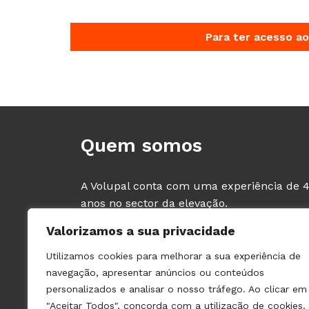
Para ter acesso ao
Quem somos
A Volupal conta com uma experiência de 
anos no sector da elevação.
Comercializamos material dos principais
Valorizamos a sua privacidade
fabricantes de Elevadores e Componentes,
tendo como clientes exclusivos os
Utilizamos cookies para melhorar a sua experiência de
PROFISSIONAIS deste sector (fabricantes e
navegação, apresentar anúncios ou conteúdos
instaladores de ascensores).
personalizados e analisar o nosso tráfego. Ao clicar em
"Aceitar Todos", concorda com a utilização de cookies.