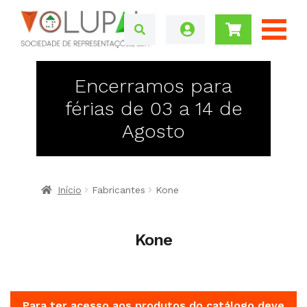
Encerramos para
férias de 03 a 14 de
Agosto
Início
Fabricantes
Kone
Kone
Para ter acesso aos produtos do catálogo deve