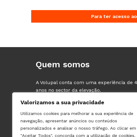
Para ter acesso ao
Quem somos
A Volupal conta com uma experiência de 
anos no sector da elevação.
Comercializamos material dos principais
Valorizamos a sua privacidade
fabricantes de Elevadores e Componentes,
tendo como clientes exclusivos os
Utilizamos cookies para melhorar a sua experiência de
PROFISSIONAIS deste sector (fabricantes e
navegação, apresentar anúncios ou conteúdos
instaladores de ascensores).
personalizados e analisar o nosso tráfego. Ao clicar em
"Aceitar Todos", concorda com a utilização de cookies.