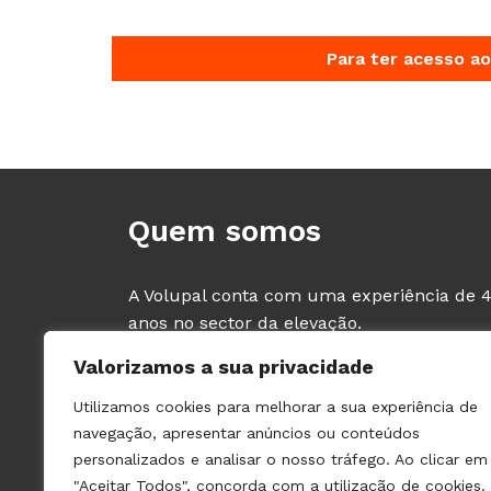
Para ter acesso ao
Quem somos
A Volupal conta com uma experiência de 
anos no sector da elevação.
Comercializamos material dos principais
Valorizamos a sua privacidade
fabricantes de Elevadores e Componentes,
tendo como clientes exclusivos os
Utilizamos cookies para melhorar a sua experiência de
PROFISSIONAIS deste sector (fabricantes e
navegação, apresentar anúncios ou conteúdos
instaladores de ascensores).
personalizados e analisar o nosso tráfego. Ao clicar em
"Aceitar Todos", concorda com a utilização de cookies.