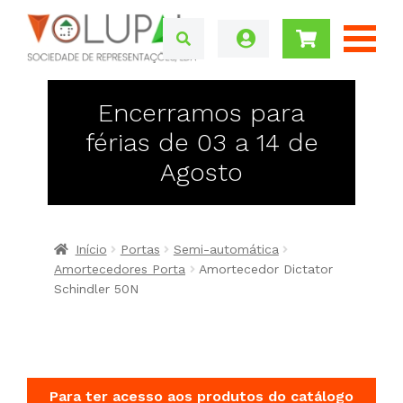
Encerramos para
férias de 03 a 14 de
Agosto
Início
Portas
Semi-automática
Amortecedores Porta
Amortecedor Dictator
Schindler 50N
Para ter acesso aos produtos do catálogo