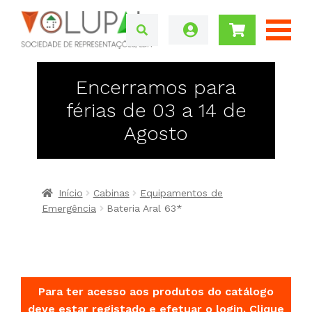
Encerramos para
férias de 03 a 14 de
Agosto
Início
Cabinas
Equipamentos de
Emergência
Bateria Aral 63*
Para ter acesso aos produtos do catálogo
deve estar registado e efetuar o login.
Clique