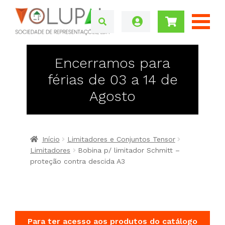
Encerramos para
férias de 03 a 14 de
Agosto
Início
Limitadores e Conjuntos Tensor
Limitadores
Bobina p/ limitador Schmitt –
proteção contra descida A3
Para ter acesso aos produtos do catálogo