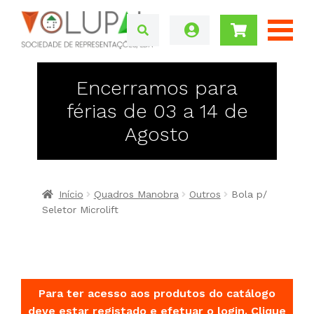
Encerramos para
férias de 03 a 14 de
Agosto
Início
Quadros Manobra
Outros
Bola p/
Seletor Microlift
Para ter acesso aos produtos do catálogo
deve estar registado e efetuar o login.
Clique