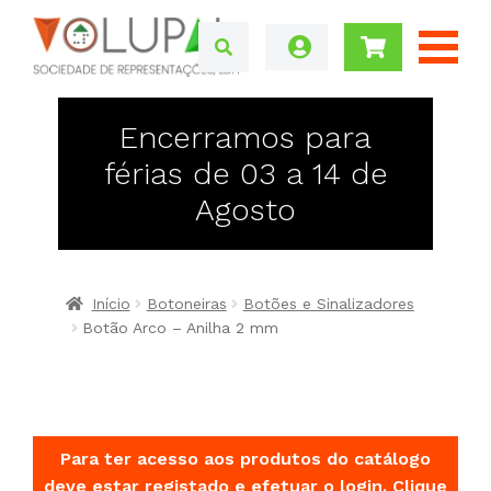
Encerramos para
férias de 03 a 14 de
Agosto
Início
Botoneiras
Botões e Sinalizadores
Botão Arco – Anilha 2 mm
Para ter acesso aos produtos do catálogo
deve estar registado e efetuar o login.
Clique