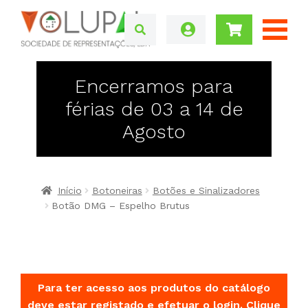
Encerramos para
férias de 03 a 14 de
Agosto
Início
Botoneiras
Botões e Sinalizadores
Botão DMG – Espelho Brutus
Para ter acesso aos produtos do catálogo
deve estar registado e efetuar o login.
Clique