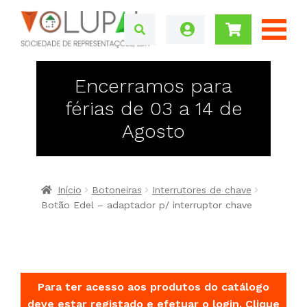
Encerramos para
férias de 03 a 14 de
Agosto
Início
Botoneiras
Interrutores de chave
Botão Edel – adaptador p/ interruptor chave
Para ter acesso aos produtos do catálogo
deve estar registado e efetuar o login.
Clique