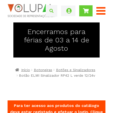
Encerramos para
férias de 03 a 14 de
Agosto
Início
Botoneiras
Botões e Sinalizadores
Botão ELMI Sinalizador RP42 L verde 12/24v
Para ter acesso aos produtos do catálogo
deve estar registado e efetuar o login.
Clique