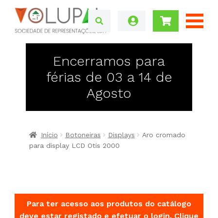
Encerramos para
férias de 03 a 14 de
Agosto
Início
Botoneiras
Displays
Aro cromado
para display LCD Otis 2000
Para ter acesso aos produtos do catálogo
deve estar registado e efetuar o login.
Clique