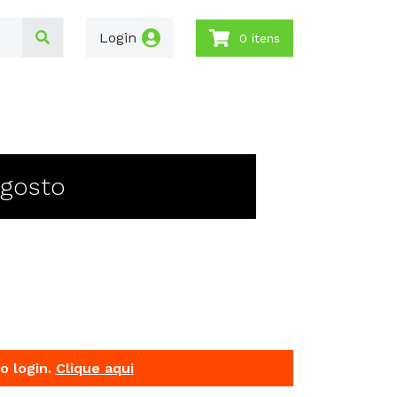
Login
0 itens
Agosto
o login.
Clique aqui