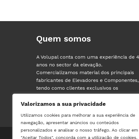
Quem somos
A Volupal conta com uma experiência de 
anos no sector da elevação.
Comercializamos material dos principais
fabricantes de Elevadores e Componentes,
tendo como clientes exclusivos os
PROFISSIONAIS deste sector (fabricantes e
Valorizamos a sua privacidade
instaladores de ascensores).
Utilizamos cookies para melhorar a sua experiência de
navegação, apresentar anúncios ou conteúdos
personalizados e analisar o nosso tráfego. Ao clicar em
© 2021 VOLUPAL | TODOS OS DIREITOS RESERVADOS | 
"Aceitar Todos", concorda com a utilização de cookies.