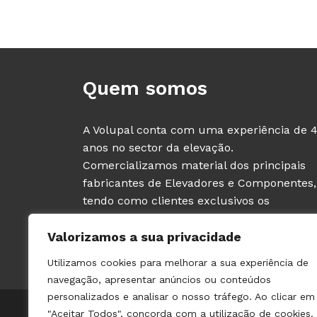
Quem somos
A Volupal conta com uma experiência de 
anos no sector da elevação.
Comercializamos material dos principais
fabricantes de Elevadores e Componentes,
tendo como clientes exclusivos os
PROFISSIONAIS deste sector (fabricantes e
Valorizamos a sua privacidade
instaladores de ascensores).
Utilizamos cookies para melhorar a sua experiência de
navegação, apresentar anúncios ou conteúdos
personalizados e analisar o nosso tráfego. Ao clicar em
© 2021 VOLUPAL | TODOS OS DIREITOS RESERVADOS | 
"Aceitar Todos", concorda com a utilização de cookies.