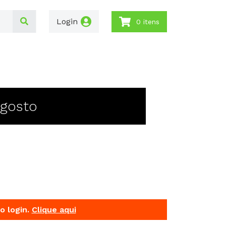
Login
0 itens
Agosto
o login.
Clique aqui