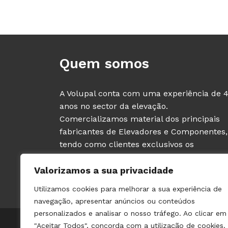
Quem somos
A Volupal conta com uma experiência de 
anos no sector da elevação.
Comercializamos material dos principais
fabricantes de Elevadores e Componentes,
tendo como clientes exclusivos os
PROFISSIONAIS deste sector (fabricantes e
Valorizamos a sua privacidade
instaladores de ascensores).
Utilizamos cookies para melhorar a sua experiência de
navegação, apresentar anúncios ou conteúdos
personalizados e analisar o nosso tráfego. Ao clicar em
© 2021 VOLUPAL | TODOS OS DIREITOS RESERVADOS | 
"Aceitar Todos", concorda com a utilização de cookies.