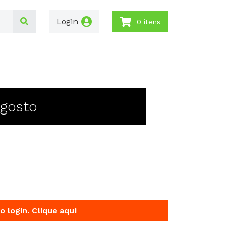
Login
0 itens
Agosto
o login.
Clique aqui