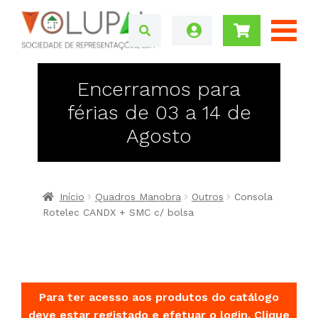
Encerramos para
férias de 03 a 14 de
Agosto
Início
Quadros Manobra
Outros
Consola
Rotelec CANDX + SMC c/ bolsa
Para ter acesso aos produtos do catálogo
deve estar registado e efetuar o login.
Clique