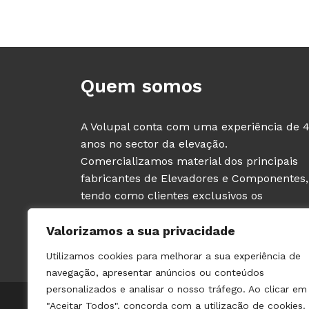
Quem somos
A Volupal conta com uma experiência de 
anos no sector da elevação.
Comercializamos material dos principais
fabricantes de Elevadores e Componentes,
tendo como clientes exclusivos os
PROFISSIONAIS deste sector (fabricantes e
Valorizamos a sua privacidade
instaladores de ascensores).
Utilizamos cookies para melhorar a sua experiência de
navegação, apresentar anúncios ou conteúdos
personalizados e analisar o nosso tráfego. Ao clicar em
© 2021 VOLUPAL | TODOS OS DIREITOS RESERVADOS | 
"Aceitar Todos", concorda com a utilização de cookies.