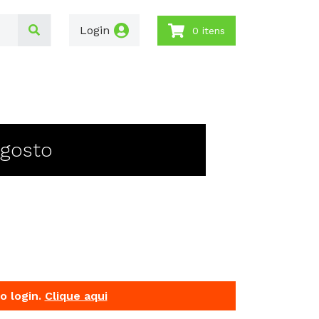
Login
0 itens
Agosto
o login.
Clique aqui