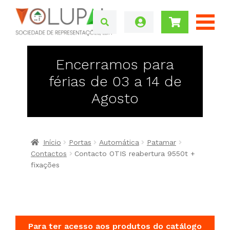
Encerramos para
férias de 03 a 14 de
Agosto
Início
Portas
Automática
Patamar
Contactos
Contacto OTIS reabertura 9550t +
fixações
Para ter acesso aos produtos do catálogo