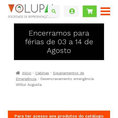
Encerramos para
férias de 03 a 14 de
Agosto
Início
Cabinas
Equipamentos de
Emergência
Desencravamento emergência
Wittur Augusta
Para ter acesso aos produtos do catálogo