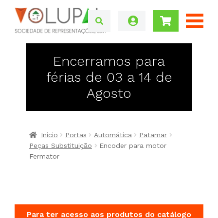
Encerramos para
férias de 03 a 14 de
Agosto
Início
Portas
Automática
Patamar
Peças Substituição
Encoder para motor
Fermator
Para ter acesso aos produtos do catálogo