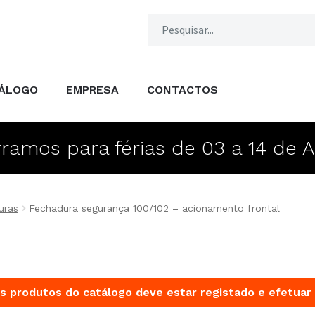
ÁLOGO
EMPRESA
CONTACTOS
ramos para férias de 03 a 14 de 
uras
Fechadura segurança 100/102 – acionamento frontal
s produtos do catálogo deve estar registado e efetuar 