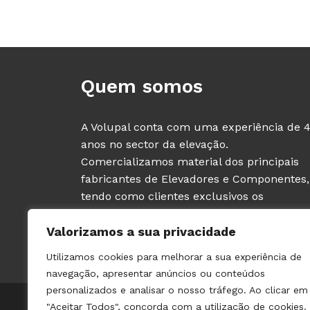
Quem somos
A Volupal conta com uma experiência de 
anos no sector da elevação.
Comercializamos material dos principais
fabricantes de Elevadores e Componentes,
tendo como clientes exclusivos os
PROFISSIONAIS deste sector (fabricantes e
Valorizamos a sua privacidade
instaladores de ascensores).
Utilizamos cookies para melhorar a sua experiência de
navegação, apresentar anúncios ou conteúdos
personalizados e analisar o nosso tráfego. Ao clicar em
© 2021 VOLUPAL | TODOS OS DIREITOS RESERVADOS | 
"Aceitar Todos", concorda com a utilização de cookies.