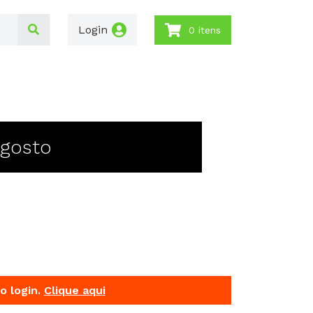
Login
0 itens
Agosto
o login.
Clique aqui