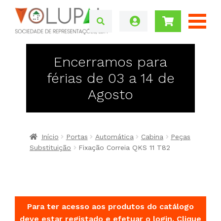
Encerramos para
férias de 03 a 14 de
Agosto
Início
Portas
Automática
Cabina
Peças
Substituição
Fixação Correia QKS 11 T82
Para ter acesso aos produtos do catálogo
deve estar registado e efetuar o login.
Clique