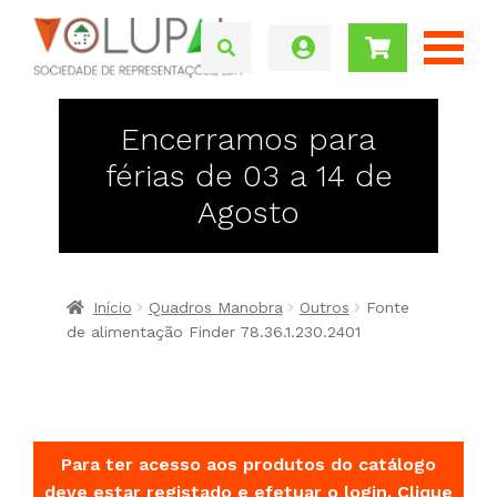
Encerramos para
férias de 03 a 14 de
Agosto
Início
Quadros Manobra
Outros
Fonte
de alimentação Finder 78.36.1.230.2401
Para ter acesso aos produtos do catálogo
deve estar registado e efetuar o login.
Clique