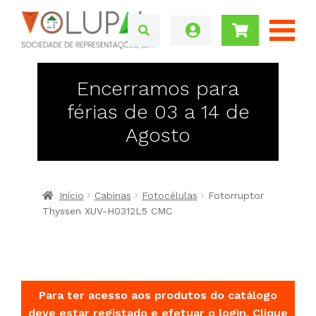
Encerramos para
férias de 03 a 14 de
Agosto
Início
Cabinas
Fotocélulas
Fotorruptor
Thyssen XUV-H0312L5 CMC
Para ter acesso aos produtos do catálogo
deve estar registado e efetuar o login.
Clique