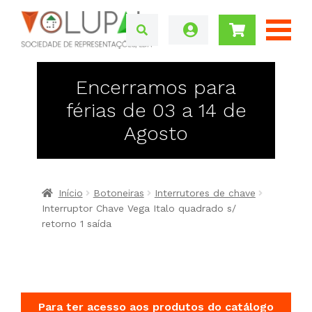
Encerramos para
férias de 03 a 14 de
Agosto
Início
Botoneiras
Interrutores de chave
Interruptor Chave Vega Italo quadrado s/
retorno 1 saída
Para ter acesso aos produtos do catálogo