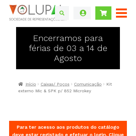
Encerramos para
férias de 03 a 14 de
Agosto
Início
Caixas/ Poços
Comunicação
Kit
externo Mic & SPK p/ 852 Microkey
Para ter acesso aos produtos do catálogo
deve estar registado e efetuar o login.
Clique