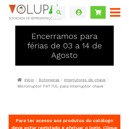
Encerramos para
férias de 03 a 14 de
Agosto
Início
Botoneiras
Interrutores de chave
Microrruptor F4T7UL para interruptor chave
Para ter acesso aos produtos do catálogo
deve estar registado e efetuar o login.
Clique