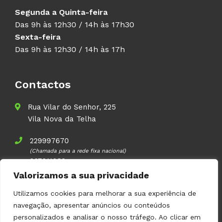
Segunda a Quinta-feira
Das 9h às 12h30 / 14h às 17h30
Sexta-feira
Das 9h às 12h30 / 14h às 17h
Contactos
Rua Vilar do Senhor, 225
Vila Nova da Telha
229997670
(Chamada para a rede fixa nacional)
937911083
(Chamada para a rede móvel nacional)
Valorizamos a sua privacidade
geral@volupal.pt
Utilizamos cookies para melhorar a sua experiência de
navegação, apresentar anúncios ou conteúdos
personalizados e analisar o nosso tráfego. Ao clicar em