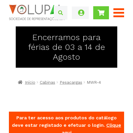
Encerramos para
férias de 03 a 14 de
Agosto
Início
Cabinas
Pesacargas
MWR-4
Para ter acesso aos produtos do catálogo
deve estar registado e efetuar o login.
Clique
aqui