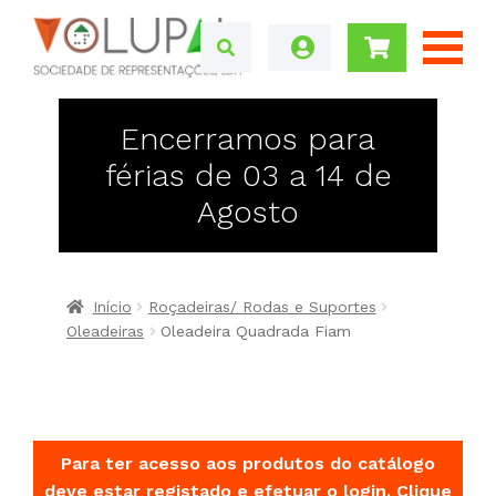
Encerramos para
férias de 03 a 14 de
Agosto
Início
Roçadeiras/ Rodas e Suportes
Oleadeiras
Oleadeira Quadrada Fiam
Para ter acesso aos produtos do catálogo
deve estar registado e efetuar o login.
Clique