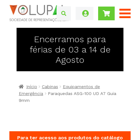
Encerramos para
férias de 03 a 14 de
Agosto
Início
Cabinas
Equipamentos de
Emergência
Paraquedas ASG-100 UD A7 Guia
9mm
Para ter acesso aos produtos do catálogo