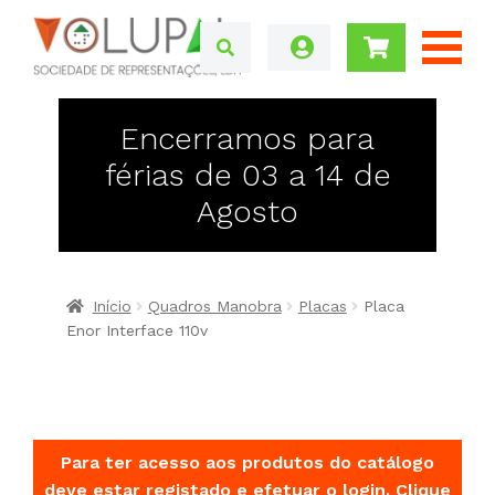
Encerramos para
férias de 03 a 14 de
Agosto
Início
Quadros Manobra
Placas
Placa
Enor Interface 110v
Para ter acesso aos produtos do catálogo
deve estar registado e efetuar o login.
Clique