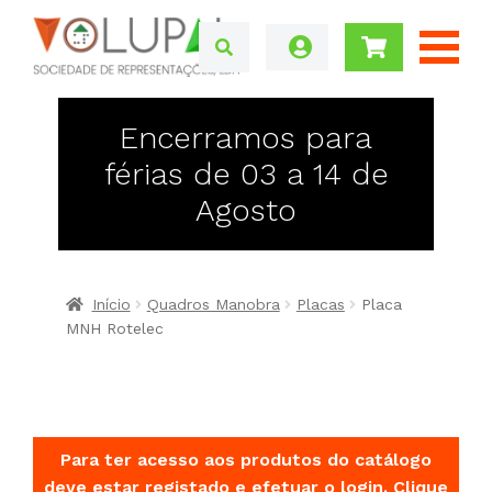
Encerramos para
férias de 03 a 14 de
Agosto
Início
Quadros Manobra
Placas
Placa
MNH Rotelec
Para ter acesso aos produtos do catálogo
deve estar registado e efetuar o login.
Clique