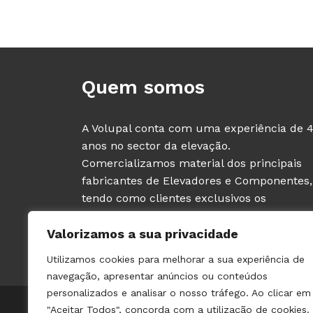
Quem somos
A Volupal conta com uma experiência de 
anos no sector da elevação.
Comercializamos material dos principais
fabricantes de Elevadores e Componentes,
tendo como clientes exclusivos os
PROFISSIONAIS deste sector (fabricantes e
Valorizamos a sua privacidade
instaladores de ascensores).
Utilizamos cookies para melhorar a sua experiência de
navegação, apresentar anúncios ou conteúdos
personalizados e analisar o nosso tráfego. Ao clicar em
© 2021 VOLUPAL | TODOS OS DIREITOS RESERVADOS | 
"Aceitar Todos", concorda com a utilização de cookies.