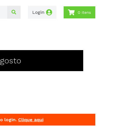
Login
0 itens
Agosto
o login.
Clique aqui