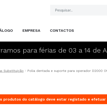
ÁLOGO
EMPRESA
CONTACTOS
ramos para férias de 03 a 14 de 
s Substituição
Polia dentada e suporte para operador D2000 Ot
s produtos do catálogo deve estar registado e efetuar 