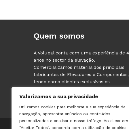
Quem somos
A Volupal conta com uma experiência de 
anos no sector da elevação.
Comercializamos material dos principais
fabricantes de Elevadores e Componentes,
tendo como clientes exclusivos os
PROFISSIONAIS deste sector (fabricantes e
Valorizamos a sua privacidade
instaladores de ascensores).
Utilizamos cookies para melhorar a sua experiência de
navegação, apresentar anúncios ou conteúdos
personalizados e analisar o nosso tráfego. Ao clicar em
© 2021 VOLUPAL | TODOS OS DIREITOS RESERVADOS | 
"Aceitar Todos", concorda com a utilização de cookies.