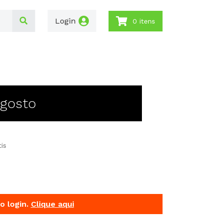
Login
0 itens
Agosto
is
o login.
Clique aqui