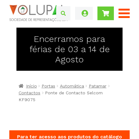
Encerramos para
férias de 03 a 14 de
Agosto
Início
Portas
Automática
Patamar
Contactos
Ponte de Contacto Selcom
KF9075
Para ter acesso aos produtos do catálogo