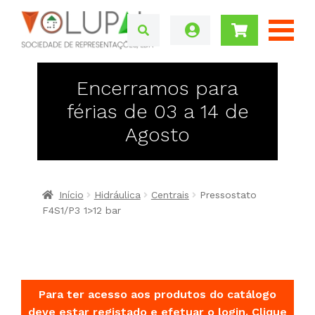
Encerramos para
férias de 03 a 14 de
Agosto
Início
Hidráulica
Centrais
Pressostato
F4S1/P3 1>12 bar
Para ter acesso aos produtos do catálogo
deve estar registado e efetuar o login.
Clique