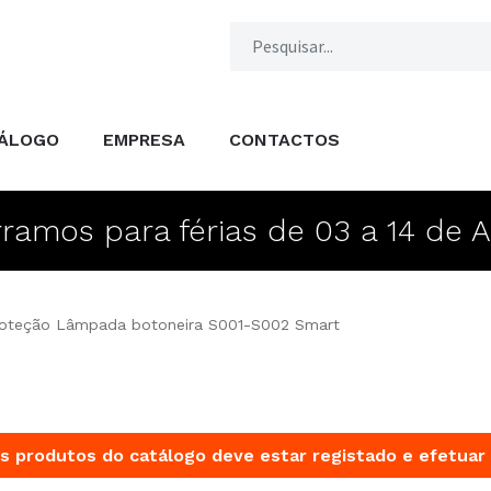
ÁLOGO
EMPRESA
CONTACTOS
ramos para férias de 03 a 14 de 
oteção Lâmpada botoneira S001-S002 Smart
s produtos do catálogo deve estar registado e efetuar 