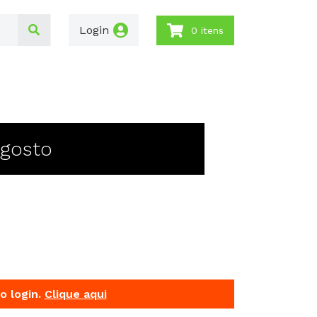
Login
0 itens
Agosto
o login.
Clique aqui