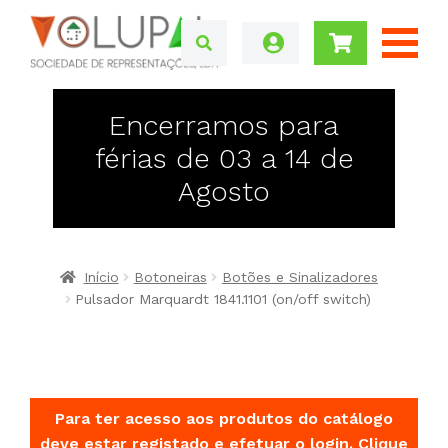
Encerramos para
férias de 03 a 14 de
Agosto
Início
Botoneiras
Botões e Sinalizadores
Pulsador Marquardt 1841.1101 (on/off switch)
Para ter acesso aos produtos do catálogo
deve estar registado e efetuar o login.
Clique