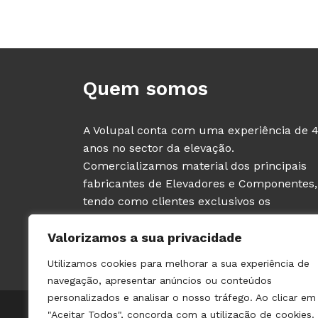
Quem somos
A Volupal conta com uma experiência de 
anos no sector da elevação.
Comercializamos material dos principais
fabricantes de Elevadores e Componentes,
tendo como clientes exclusivos os
PROFISSIONAIS deste sector (fabricantes e
Valorizamos a sua privacidade
instaladores de ascensores).
Utilizamos cookies para melhorar a sua experiência de
navegação, apresentar anúncios ou conteúdos
personalizados e analisar o nosso tráfego. Ao clicar em
© 2021 VOLUPAL | TODOS OS DIREITOS RESERVADOS | 
"Aceitar Todos", concorda com a utilização de cookies.