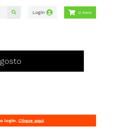
Login
0 itens
Agosto
o login.
Clique aqui