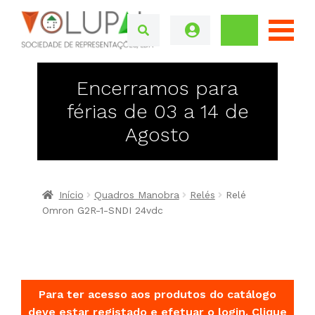
Encerramos para
férias de 03 a 14 de
Agosto
Início
Quadros Manobra
Relés
Relé
Omron G2R-1-SNDI 24vdc
Para ter acesso aos produtos do catálogo
deve estar registado e efetuar o login.
Clique