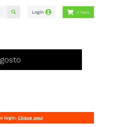
Login
0 itens
Agosto
o login.
Clique aqui