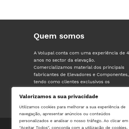
Quem somos
A Volupal conta com uma experiência de 
anos no sector da elevação.
Comercializamos material dos principais
fabricantes de Elevadores e Componentes,
tendo como clientes exclusivos os
PROFISSIONAIS deste sector (fabricantes e
Valorizamos a sua privacidade
instaladores de ascensores).
Utilizamos cookies para melhorar a sua experiência de
navegação, apresentar anúncios ou conteúdos
personalizados e analisar o nosso tráfego. Ao clicar em
© 2021 VOLUPAL | TODOS OS DIREITOS RESERVADOS | 
"Aceitar Todos", concorda com a utilização de cookies.