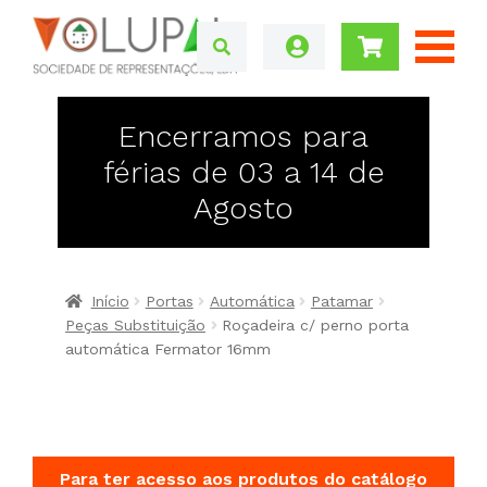
Encerramos para
férias de 03 a 14 de
Agosto
Início
Portas
Automática
Patamar
Peças Substituição
Roçadeira c/ perno porta
automática Fermator 16mm
Para ter acesso aos produtos do catálogo