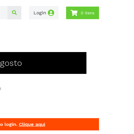
Login
0 itens
Agosto
D
o login.
Clique aqui