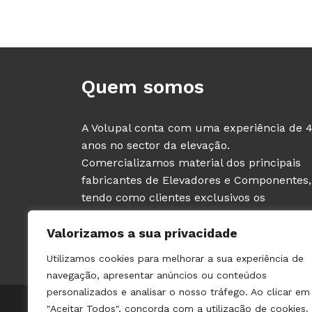
Quem somos
A Volupal conta com uma experiência de 
anos no sector da elevação.
Comercializamos material dos principais
fabricantes de Elevadores e Componentes,
tendo como clientes exclusivos os
PROFISSIONAIS deste sector (fabricantes e
Valorizamos a sua privacidade
instaladores de ascensores).
Utilizamos cookies para melhorar a sua experiência de
navegação, apresentar anúncios ou conteúdos
personalizados e analisar o nosso tráfego. Ao clicar em
© 2021 VOLUPAL | TODOS OS DIREITOS RESERVADOS | 
"Aceitar Todos", concorda com a utilização de cookies.