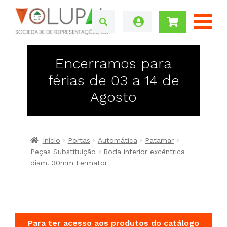
Encerramos para
férias de 03 a 14 de
Agosto
Início
Portas
Automática
Patamar
Peças Substituição
Roda inferior excêntrica
diam. 30mm Fermator
Para ter acesso aos produtos do catálogo