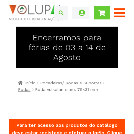
Encerramos para
férias de 03 a 14 de
Agosto
Início
Roçadeiras/ Rodas e Suportes
Rodas
Roda vulkolan diam. 79×31 mm
Para ter acesso aos produtos do catálogo
deve estar registado e efetuar o login.
Clique