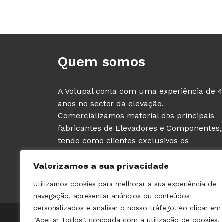
Quem somos
A Volupal conta com uma experiência de 
anos no sector da elevação.
Comercializamos material dos principais
fabricantes de Elevadores e Componentes,
tendo como clientes exclusivos os
PROFISSIONAIS deste sector (fabricantes e
Valorizamos a sua privacidade
instaladores de ascensores).
Utilizamos cookies para melhorar a sua experiência de
navegação, apresentar anúncios ou conteúdos
personalizados e analisar o nosso tráfego. Ao clicar em
© 2021 VOLUPAL | TODOS OS DIREITOS RESERVADOS | 
"Aceitar Todos", concorda com a utilização de cookies.