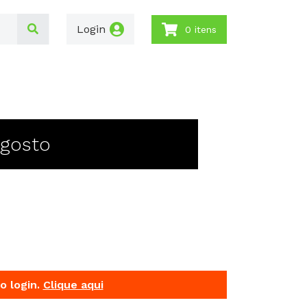
Login
0 itens
Agosto
o login.
Clique aqui